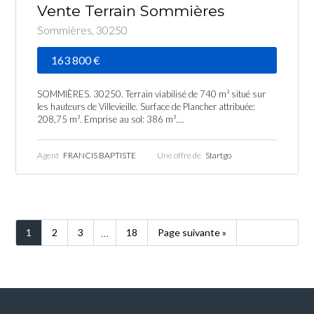
Vente Terrain Sommières
Sommières, 30250
163 800 €
SOMMIÈRES. 30250. Terrain viabilisé de 740 m² situé sur
les hauteurs de Villevieille. Surface de Plancher attribuée:
208,75 m². Emprise au sol: 386 m²....
Agent
FRANCIS BAPTISTE
Une offre de
Startgo
…
1
2
3
18
Page suivante »