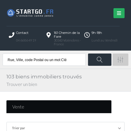
Contact
161 Chemin de la
9h-18h
Fare
04 66 86 49 19
30360 Vézénobres -
Lundi au Vendredi
France
103
biens immobiliers trouvés
Trouver un bien
Vente
Trier par