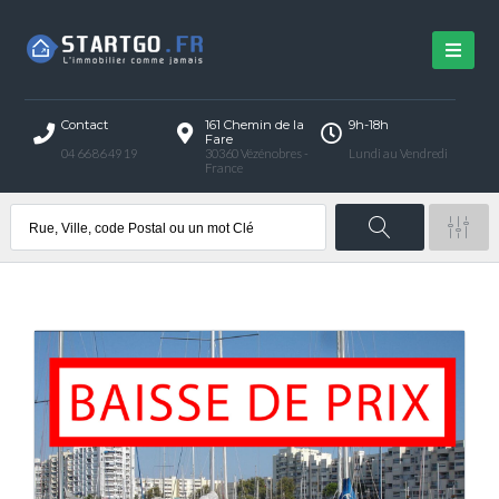
Contact
161 Chemin de la
9h-18h
Fare
04 66 86 49 19
30360 Vézénobres -
Lundi au Vendredi
France