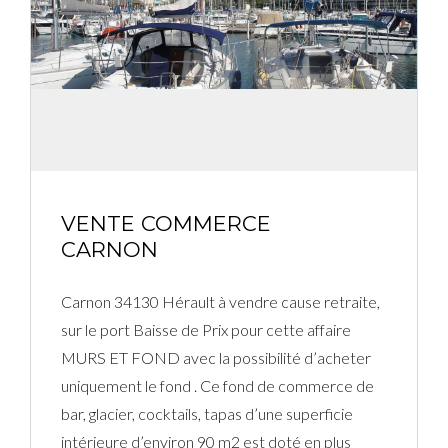
Connexion
Identifiant
Mot de passe
VENTE COMMERCE
CARNON
CONNEXION
Carnon 34130 Hérault à vendre cause retraite,
Mot de passe perdu ?
sur le port Baisse de Prix pour cette affaire
MURS ET FOND avec la possibilité d’acheter
uniquement le fond . Ce fond de commerce de
bar, glacier, cocktails, tapas d’une superficie
intérieure d’environ 90 m2 est doté en plus