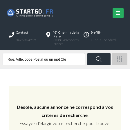
Contact
161 Chemin de la
9h-18h
Fare
04 66 86 49 19
30360 Vézénobres -
Lundi au Vendredi
France
Désolé, aucune annonce ne correspond à vos
critères de recherche
.
Essayez d'élargir votre recherche pour trouver