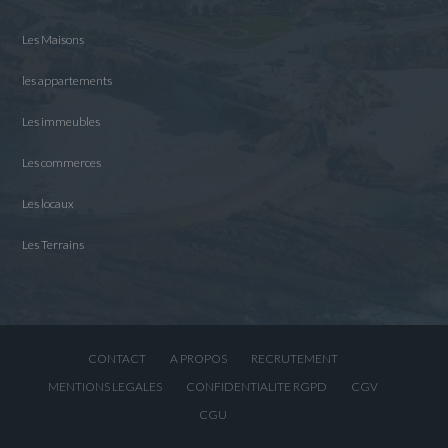
Les Maisons
les appartements
Les immeubles
Les commerces
Les locaux
Les Terrains
CONTACT
A PROPOS
RECRUTEMENT
MENTIONS LEGALES
CONFIDENTIALITE RGPD
CGV
CGU