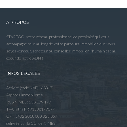
A PROPOS
STARTGO, votre réseau professionnel de proximité qui vous
accompagne tout au long de votre parcours immobilier, que vous
soyez vendeur, acheteur ou conseiller immobilier, l'humain est au
coeur de notre ADN !
INFOS LEGALES
Activité (code NAF) : 6831Z
Agences immobilières
RCS NIMES : 538 179 177
TVA Intra FR 91538179177
CPI : 3402 2018 000 023 857
délivrée par la CCI de NIMES