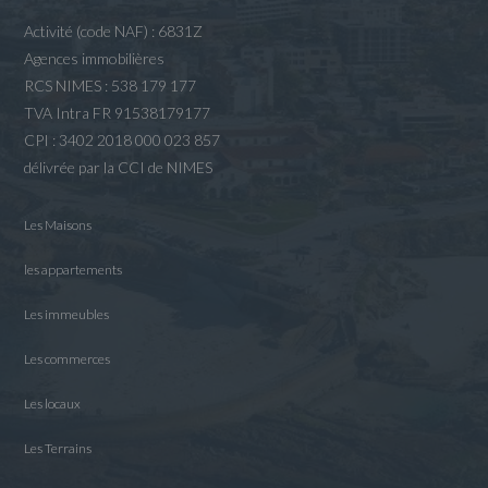
Activité (code NAF) : 6831Z
Agences immobilières
RCS NIMES : 538 179 177
TVA Intra FR 91538179177
CPI : 3402 2018 000 023 857
délivrée par la CCI de NIMES
Les Maisons
les appartements
Les immeubles
Les commerces
Les locaux
Les Terrains