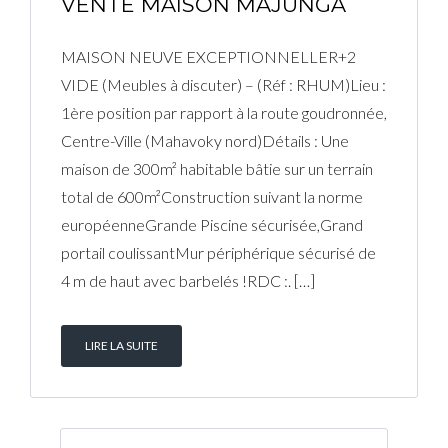
VENTE MAISON MAJUNGA
MAISON NEUVE EXCEPTIONNELLER+2
VIDE (Meubles à discuter) – (Réf : RHUM)Lieu :
1ère position par rapport à la route goudronnée,
Centre-Ville (Mahavoky nord)Détails : Une
maison de 300m² habitable bâtie sur un terrain
total de 600m²Construction suivant la norme
européenneGrande Piscine sécurisée,Grand
portail coulissantMur périphérique sécurisé de
4 m de haut avec barbelés !RDC :. […]
LIRE LA SUITE