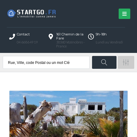
Contact
161 Chemin de la
9h-18h
Fare
04 66 86 49 19
30360 Vézénobres -
Lundi au Vendredi
France