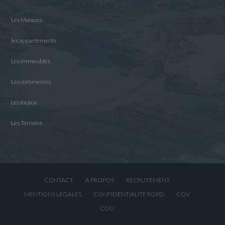
Les Maisons
les appartements
Les immeubles
Les commerces
Les locaux
Les Terrains
CONTACT
A PROPOS
RECRUTEMENT
MENTIONS LEGALES
CONFIDENTIALITE RGPD
CGV
CGU