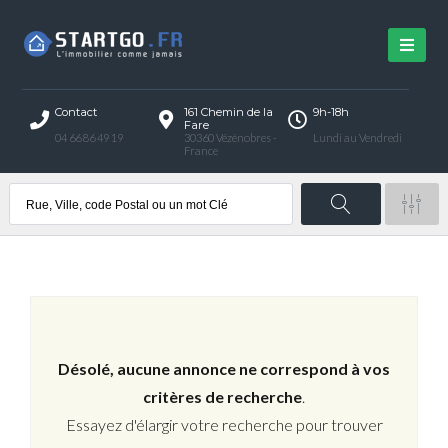
Contact
161 Chemin de la
9h-18h
Fare
04 66 86 49 19
30360 Vézénobres -
Lundi au Vendredi
France
Désolé, aucune annonce ne correspond à vos
critères de recherche
.
Essayez d'élargir votre recherche pour trouver