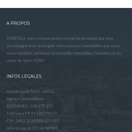
A PROPOS
STARTGO, votre réseau professionnel de proximité qui vous
accompagne tout au long de votre parcours immobilier, que vous
soyez vendeur, acheteur ou conseiller immobilier, l'humain est au
coeur de notre ADN !
INFOS LEGALES
Activité (code NAF) : 6831Z
Agences immobilières
RCS NIMES : 538 179 177
TVA Intra FR 91538179177
CPI : 3402 2018 000 023 857
délivrée par la CCI de NIMES