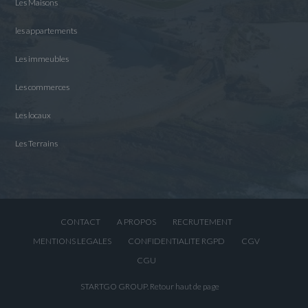
Les Maisons
les appartements
Les immeubles
Les commerces
Les locaux
Les Terrains
CONTACT
A PROPOS
RECRUTEMENT
MENTIONS LEGALES
CONFIDENTIALITE RGPD
CGV
CGU
STARTGO GROUP.
Retour haut de page