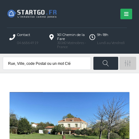
Contact
161 Chemin de la
9h-18h
Fare
04 66 86 49 19
30360 Vézénobres -
Lundi au Vendredi
France