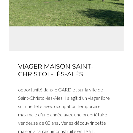
Connexion
Identifiant
Mot de passe
VIAGER MAISON SAINT-
CHRISTOL-LÈS-ALÈS
CONNEXION
opportunité dans le GARD et sur la ville de
Mot de passe perdu ?
Saint-Christol-les-Ales, il s’agit d’un viager libre
sur une tête avec occupation temporaire
maximale d’une année avec une propriétaire
vendeuse de 80 ans . Venez découvrir cette
maison à rafraichir construite en 1961,