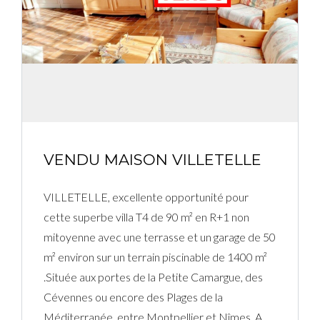
Connexion
Identifiant
Mot de passe
VENDU MAISON VILLETELLE
CONNEXION
VILLETELLE, excellente opportunité pour
cette superbe villa T4 de 90 m² en R+1 non
Mot de passe perdu ?
mitoyenne avec une terrasse et un garage de 50
m² environ sur un terrain piscinable de 1400 m²
.Située aux portes de la Petite Camargue, des
Cévennes ou encore des Plages de la
Méditerranée, entre Montpellier et Nîmes. A