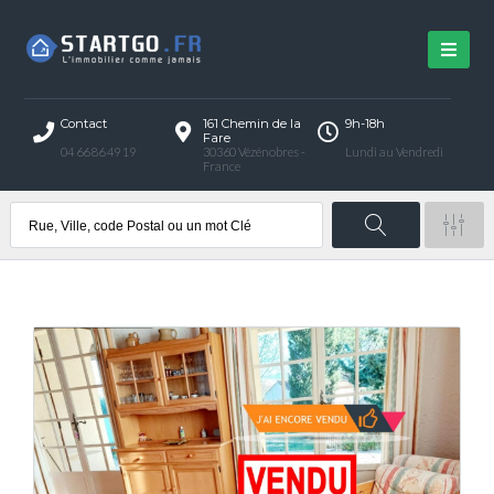
Contact
161 Chemin de la
9h-18h
Fare
04 66 86 49 19
30360 Vézénobres -
Lundi au Vendredi
France