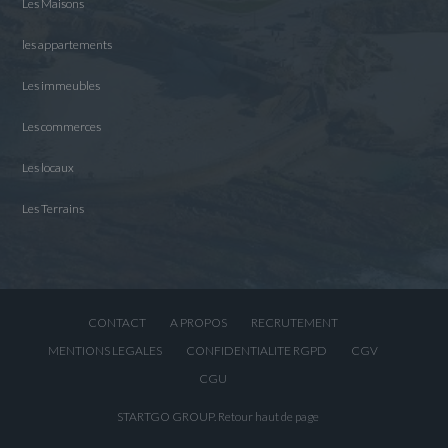
Les Maisons
les appartements
Les immeubles
Les commerces
Les locaux
Les Terrains
CONTACT
A PROPOS
RECRUTEMENT
MENTIONS LEGALES
CONFIDENTIALITE RGPD
CGV
CGU
STARTGO GROUP.
Retour haut de page