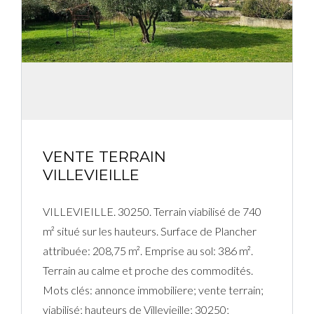
Connexion
Identifiant
Mot de passe
VENTE TERRAIN
VILLEVIEILLE
CONNEXION
VILLEVIEILLE. 30250. Terrain viabilisé de 740
Mot de passe perdu ?
m² situé sur les hauteurs. Surface de Plancher
attribuée: 208,75 m². Emprise au sol: 386 m².
Terrain au calme et proche des commodités.
Mots clés: annonce immobiliere; vente terrain;
viabilisé; hauteurs de Villevieille; 30250;