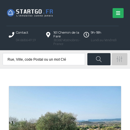
Contact
161 Chemin de la
9h-18h
Fare
04 66 86 49 19
30360 Vézénobres -
Lundi au Vendredi
France