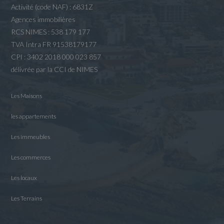
Activité (code NAF) : 6831Z
Agences immobilières
RCS NIMES : 538 179 177
TVA Intra FR 91538179177
CPI : 3402 2018 000 023 857
délivrée par la CCI de NIMES
Les Maisons
les appartements
Les immeubles
Les commerces
Les locaux
Les Terrains