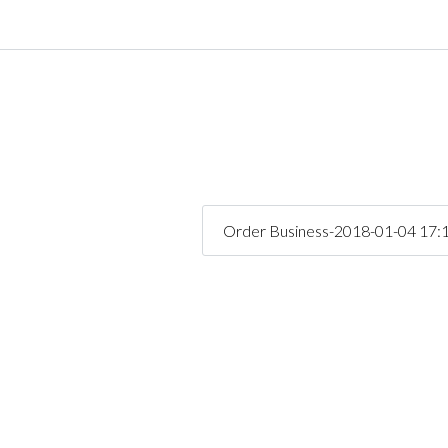
Connexion
Identifiant
Mot de passe
Order Business-2018-01-04 17:
CONNEXION
Mot de passe perdu ?