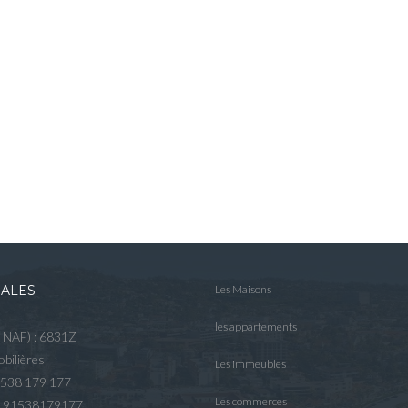
GALES
Les Maisons
les appartements
e NAF) : 6831Z
bilières
Les immeubles
 538 179 177
Les commerces
R 91538179177