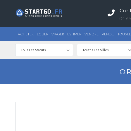
Con
04 66
ACHETER
LOUER
VIAGER
ESTIMER
VENDRE
VENDU
TOUS LE
Tous Les Statuts
Toutes Les Villes
OR