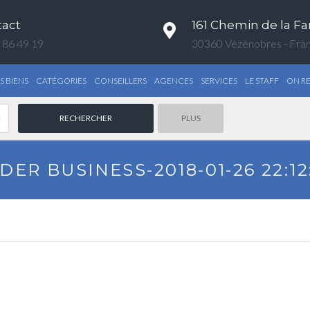
tact
161 Chemin de la Fa
 86 49 19
30360 Vézénobres - Fra
S BIENS
CATÉGORIES
CONSEILLERS
AGENCES
SERVICES
LE STAFF
ON R
PLUS
DER BUSINESS-2018-01-26 22:12