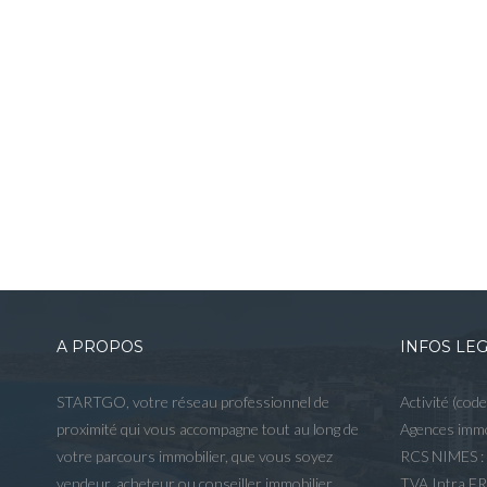
A PROPOS
INFOS LE
STARTGO, votre réseau professionnel de
Activité (cod
proximité qui vous accompagne tout au long de
Agences immo
votre parcours immobilier, que vous soyez
RCS NIMES :
vendeur, acheteur ou conseiller immobilier,
TVA Intra F