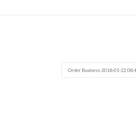
Connexion
Identifiant
Mot de passe
Order Business-2018-01-22 08:
CONNEXION
Mot de passe perdu ?