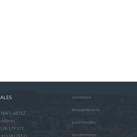
GALES
Les Maisons
les appartements
e NAF) : 6831Z
bilières
Les immeubles
 538 179 177
Les commerces
R 91538179177