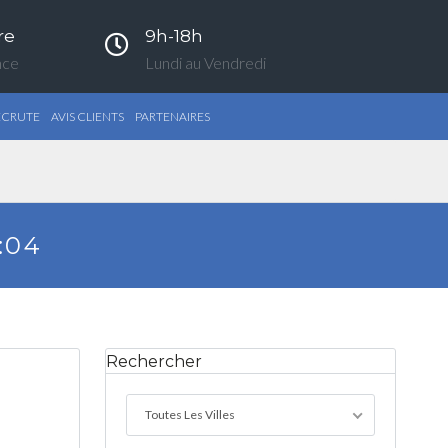
re
9h-18h
nce
Lundi au Vendredi
ECRUTE
AVIS CLIENTS
PARTENAIRES
:04
Rechercher
Toutes Les Villes