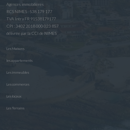
Agences immobilières
RCS NIMES : 538 179 177
TVA Intra FR 91538179177
CPI : 3402 2018 000 023 857
délivrée par la CCI de NIMES
Les Maisons
les appartements
Les immeubles
Les commerces
Les locaux
Les Terrains