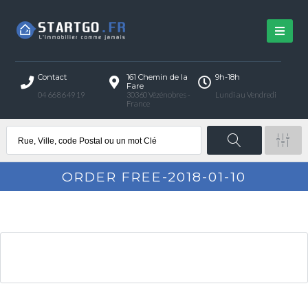
Contact
161 Chemin de la
9h-18h
Fare
04 66 86 49 19
30360 Vézénobres -
Lundi au Vendredi
France
ORDER FREE-2018-01-10