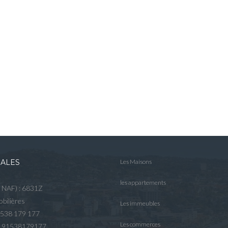
GALES
Les Maisons
les appartements
e NAF) : 6831Z
bilières
Les immeubles
 538 179 177
Les commerces
R 91538179177