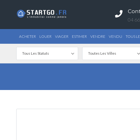
Con
04 66
ACHETER
LOUER
VIAGER
ESTIMER
VENDRE
VENDU
TOUS LE
Tous Les Statuts
Toutes Les Villes