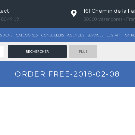
tact
161 Chemin de la Fa
 86 49 19
30360 Vézénobres - Fra
S BIENS
CATÉGORIES
CONSEILLERS
AGENCES
SERVICES
LE STAFF
ON R
PLUS
ORDER FREE-2018-02-08