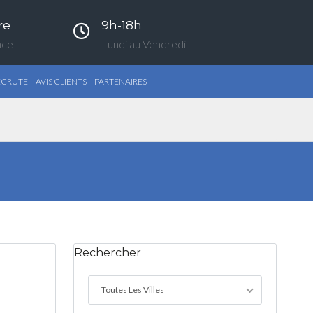
re
9h-18h
nce
Lundi au Vendredi
ECRUTE
AVIS CLIENTS
PARTENAIRES
Rechercher
Toutes Les Villes