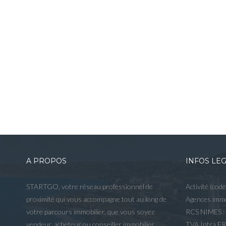
A PROPOS
INFOS LE
STARTGO, votre réseau professionnel de
Activité (cod
proximité qui vous accompagne tout au long de
Agences immo
votre parcours immobilier, que vous soyez
RCS NIMES :
vendeur, acheteur ou conseiller immobilier,
TVA Intra F