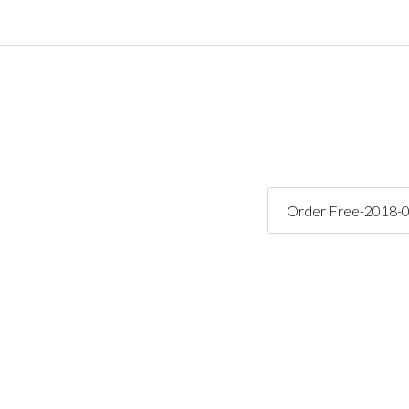
Connexion
Identifiant
Mot de passe
Order Free-2018-
CONNEXION
Mot de passe perdu ?