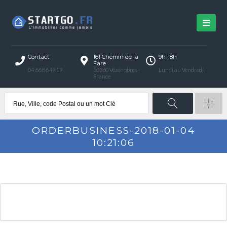
Contact
161 Chemin de la
9h-18h
Fare
04 66 86 49 19
30360 Vézénobres -
Lundi au Vendredi
France
ORDERBUSINESS-2018-01-04
10:21:06