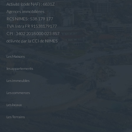
Activité (code NAF) : 6831Z
Agences immobilières
RCS NIMES : 538 179 177
TVA Intra FR 91538179177
CPI : 3402 2018 000 023 857
délivrée par la CCI de NIMES
Les Maisons
les appartements
Les immeubles
Les commerces
Les locaux
Les Terrains