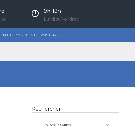
re
9h-18h
nce
Lundi au Vendredi
ECRUTE
AVIS CLIENTS
PARTENAIRES
Rechercher
Toutes Les Villes