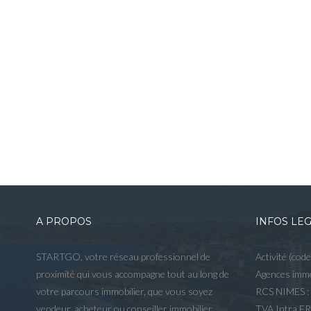
A PROPOS
INFOS LE
STARTGO, votre réseau professionnel de
Activité (cod
proximité qui vous accompagne tout au long de
Agences immo
votre parcours immobilier, que vous soyez
RCS NIMES :
vendeur, acheteur ou conseiller immobilier,
TVA Intra F