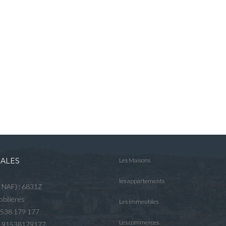
GALES
Les Maisons
les appartements
e NAF) : 6831Z
bilières
Les immeubles
 538 179 177
Les commerces
R 91538179177