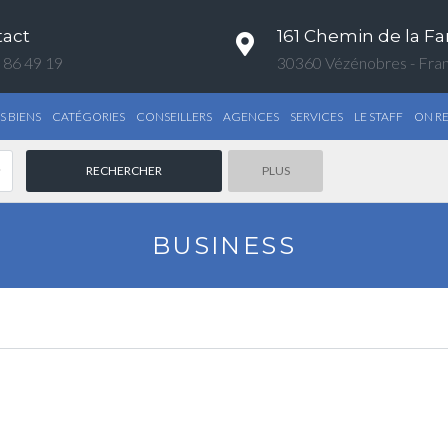
tact
161 Chemin de la Fa
 86 49 19
30360 Vézénobres - Fra
S BIENS
CATÉGORIES
CONSEILLERS
AGENCES
SERVICES
LE STAFF
ON R
PLUS
BUSINESS