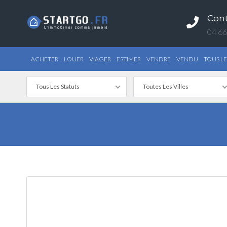
Con
04 66
ACHETER
LOUER
VIAGER
ESTIMER
VENDRE
VENDU
TOUS LE
Tous Les Statuts
Toutes Les Villes