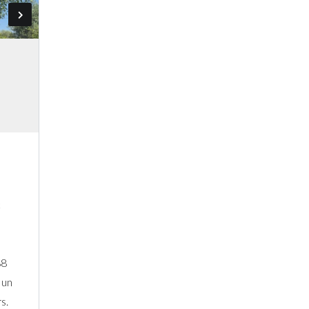
Connexion
Identifiant
Mot de passe
CONNEXION
c
Mot de passe perdu ?
88
 un
s.