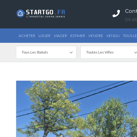
Con
04 66
ACHETER
LOUER
VIAGER
ESTIMER
VENDRE
VENDU
TOUS LE
Tous Les Statuts
Toutes Les Villes