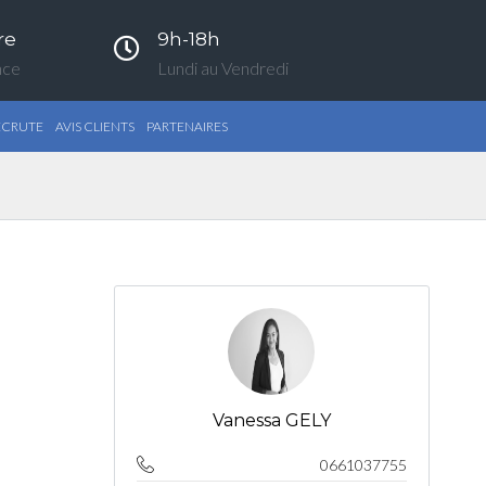
re
9h-18h
nce
Lundi au Vendredi
ECRUTE
AVIS CLIENTS
PARTENAIRES
Vanessa GELY
0661037755