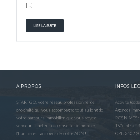
[…]
LIRE LA SUITE
A PROPOS
INFOS LE
STARTGO, votre réseau professionnel de
Activité (cod
proximité qui vous accompagne tout au long de
Agences immo
votre parcours immobilier, que vous soyez
RCS NIMES :
vendeur, acheteur ou conseiller immobilier,
TVA Intra F
l'humain est au coeur de notre ADN !
CPI : 3402 