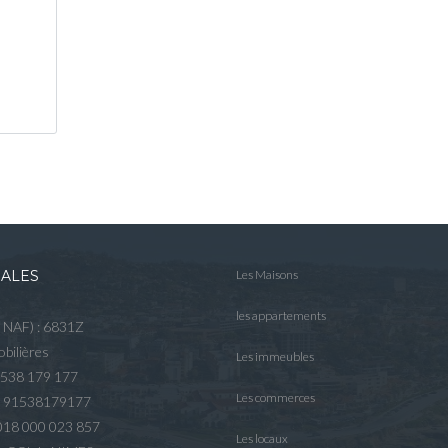
GALES
Les Maisons
les appartements
e NAF) : 6831Z
bilières
Les immeubles
 538 179 177
Les commerces
R 91538179177
2018 000 023 857
Les locaux