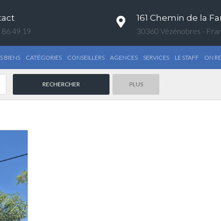
tact
161 Chemin de la Fa
 86 49 19
30360 Vézénobres - Fra
S BIENS
CATÉGORIES
CONSEILLERS
AGENCES
SERVICES
LE STAFF
ON R
PLUS