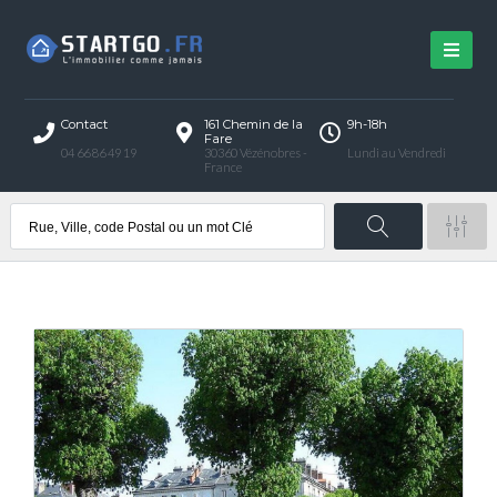
Contact
161 Chemin de la
9h-18h
Fare
04 66 86 49 19
30360 Vézénobres -
Lundi au Vendredi
France