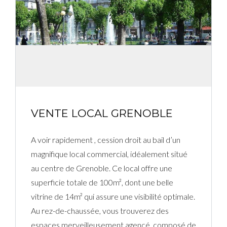
Connexion
Identifiant
Mot de passe
VENTE LOCAL GRENOBLE
CONNEXION
A voir rapidement , cession droit au bail d’un
magnifique local commercial, idéalement situé
Mot de passe perdu ?
au centre de Grenoble. Ce local offre une
superficie totale de 100m², dont une belle
vitrine de 14m² qui assure une visibilité optimale.
Au rez-de-chaussée, vous trouverez des
espaces merveilleusement agencé, composé de