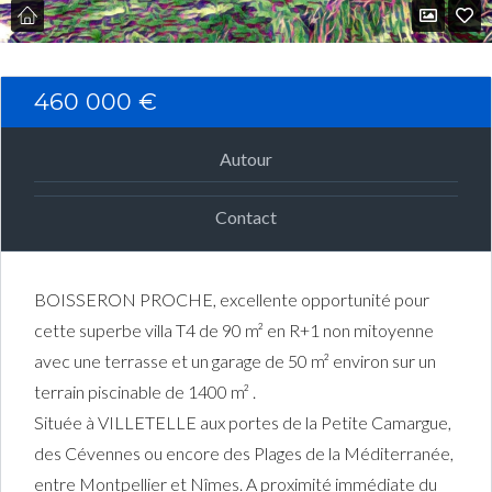
Connexion
460 000 €
Identifiant
Autour
Mot de passe
Contact
CONNEXION
BOISSERON PROCHE, excellente opportunité pour
cette superbe villa T4 de 90 m² en R+1 non mitoyenne
Mot de passe perdu ?
avec une terrasse et un garage de 50 m² environ sur un
terrain piscinable de 1400 m² .
Située à VILLETELLE aux portes de la Petite Camargue,
des Cévennes ou encore des Plages de la Méditerranée,
entre Montpellier et Nîmes. A proximité immédiate du