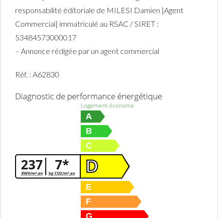
responsabilité éditoriale de MILESI Damien |Agent
Commercial| immatriculé au RSAC / SIRET :
53484573000017
– Annonce rédigée par un agent commercial
Réf. : A62830
Diagnostic de performance énergétique
Logement économe
A
B
C
237
7*
D
KWh/m².an
kg CO2/m².an
E
F
G