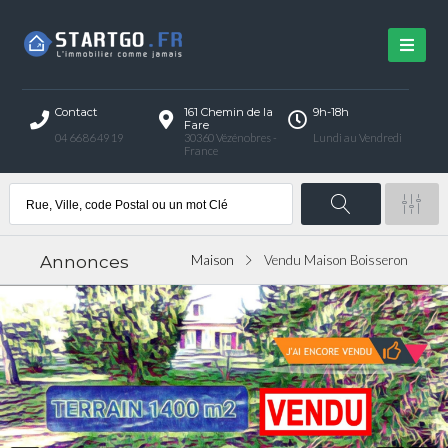
Contact
161 Chemin de la
9h-18h
Fare
04 66 86 49 19
30360 Vézénobres -
Lundi au Vendredi
France
Annonces
Maison
Vendu Maison Boisseron