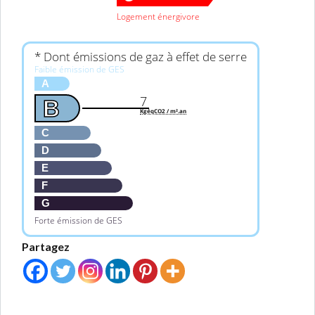
Logement énergivore
* Dont émissions de gaz à effet de serre
Faible émission de GES
A
7
B
KgéqCO2 / m².an
C
D
E
F
G
Forte émission de GES
Partagez