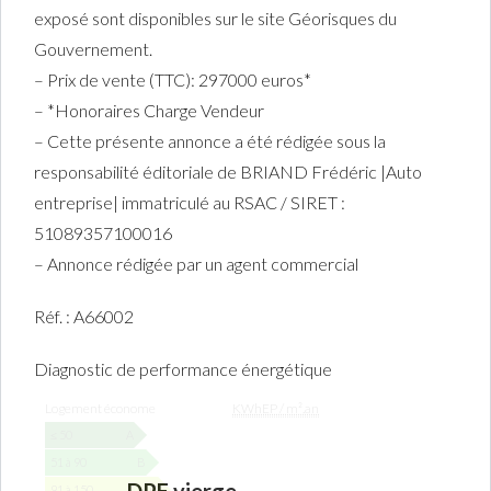
exposé sont disponibles sur le site Géorisques du
Gouvernement.
– Prix de vente (TTC): 297000 euros*
– *Honoraires Charge Vendeur
– Cette présente annonce a été rédigée sous la
responsabilité éditoriale de BRIAND Frédéric |Auto
entreprise| immatriculé au RSAC / SIRET :
51089357100016
– Annonce rédigée par un agent commercial
Réf. : A66002
Diagnostic de performance énergétique
D
Logement économe
KWhEP / m².an
I
A
≤ 50
A
G
51 à 90
B
N
91 à 150
C