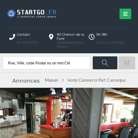
Contact
161 Chemin de la
9h-18h
Fare
04 66 86 49 19
30360 Vézénobres -
Lundi au Vendredi
France
Annonces
Maison
Vente Commerce Port Camargue