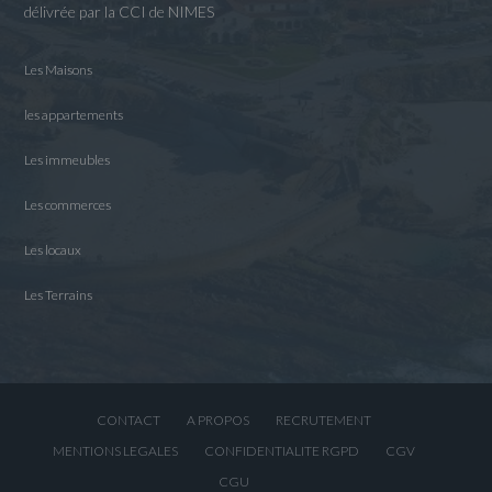
délivrée par la CCI de NIMES
Les Maisons
les appartements
Les immeubles
Les commerces
Les locaux
Les Terrains
CONTACT
A PROPOS
RECRUTEMENT
MENTIONS LEGALES
CONFIDENTIALITE RGPD
CGV
CGU