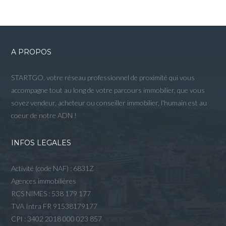
A PROPOS
STARTGO, votre réseau professionnel de proximité qui vous
accompagne tout au long de votre parcours immobilier, que vous
soyez vendeur, acheteur ou conseiller immobilier, l'humain est au
coeur de notre ADN !
INFOS LEGALES
Activité (code NAF) : 6831Z
Agences immobilières
RCS NIMES : 538 179 177
TVA Intra FR 91538179177
CPI : 3402 2018 000 023 857