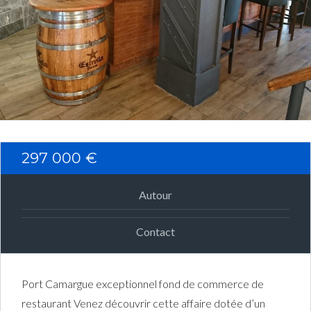
Connexion
Identifiant
Mot de passe
297 000 €
CONNEXION
Autour
Mot de passe perdu ?
Contact
Port Camargue exceptionnel fond de commerce de
restaurant Venez découvrir cette affaire dotée d’un