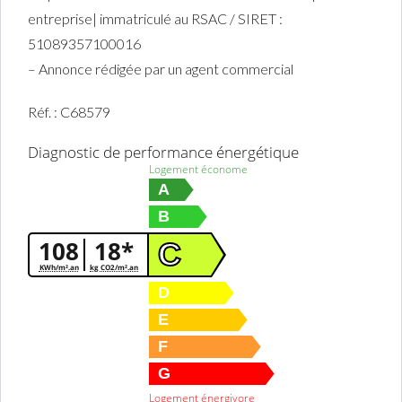
entreprise| immatriculé au RSAC / SIRET :
51089357100016
– Annonce rédigée par un agent commercial
Réf. : C68579
Diagnostic de performance énergétique
Logement économe
A
B
108
18*
C
KWh/m².an
kg CO2/m².an
D
E
F
G
Logement énergivore