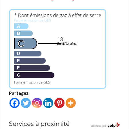
* Dont émissions de gaz à effet de serre
Faible émission de GES
A
B
18
C
KgéqCO2 / m².an
D
E
F
G
Forte émission de GES
Partagez
Services à proximité
propulsé par