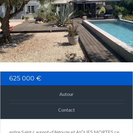
Connexion
Identifiant
Mot de passe
CONNEXION
625 000 €
Mot de passe perdu ?
Autour
Contact
entre Saint-Laurent-d’Aigouze et AIGUES MORTES ce