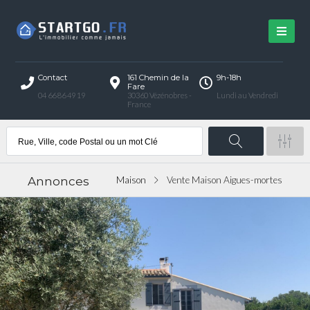
Contact
161 Chemin de la
9h-18h
Fare
04 66 86 49 19
30360 Vézénobres -
Lundi au Vendredi
France
Annonces
Maison
Vente Maison Aigues-mortes