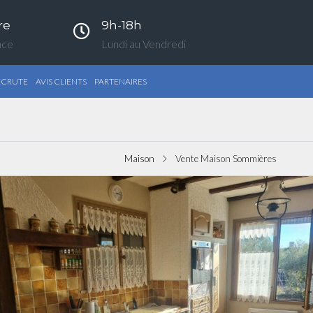
re
9h-18h
nce
Lundi au Vendredi
ECRUTE
AVIS CLIENTS
PARTENAIRES
Maison
Vente Maison Sommières