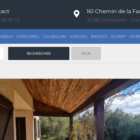
tact
161 Chemin de la Fa
 86 49 19
30360 Vézénobres - Fra
S BIENS
CATÉGORIES
CONSEILLERS
AGENCES
SERVICES
LE STAFF
ON R
PLUS