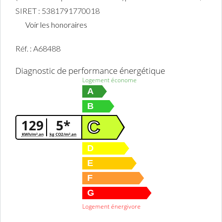
SIRET : 5381791770018
Voir les honoraires
Réf. : A68488
Diagnostic de performance énergétique
Logement économe
A
B
129
5*
C
KWh/m².an
kg CO2/m².an
D
E
F
G
Logement énergivore