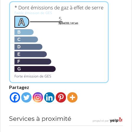
* Dont émissions de gaz à effet de serre
Faible émission de GES
5
A
KgéqCO2 / m².an
B
C
D
E
F
G
Forte émission de GES
Partagez
Services à proximité
propulsé par