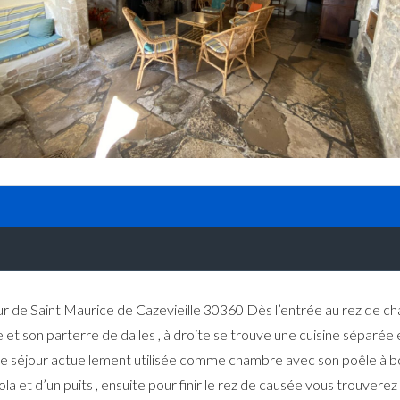
Connexion
Identifiant
Mot de passe
CONNEXION
Mot de passe perdu ?
œur de Saint Maurice de Cazevieille 30360 Dès l’entrée au rez de c
son parterre de dalles , à droite se trouve une cuisine séparée et
e de séjour actuellement utilisée comme chambre avec son poêle à b
gola et d’un puits , ensuite pour finir le rez de causée vous trouver