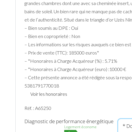
grandes chambres dont une avec sa cheminée insert, un
bains de soleil. Un bien rare qui ne manque pas de cac
et de l’authenticité. Situé dans le triangle d’or Uzès N
– Bien soumis au DPE : Oui
– Bien en coproprieté : Non
– Les informations sur les risques auxquels ce bien e
– Prix de vente (TTC): 185000 euros*
– *Honoraires à Charge Acquéreur (%) : 5.71%
– *Honoraires à Charge Acquéreur (euro) :10000 €
– Cette présente annonce a été rédigée sous la respons
5381791770018
Voir les honoraires
Réf. : A65250
Diagnostic de performance énergétique
* Do
Logement économe