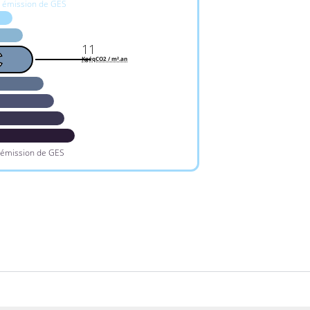
e émission de GES
11
C
KgéqCO2 / m².an
 émission de GES