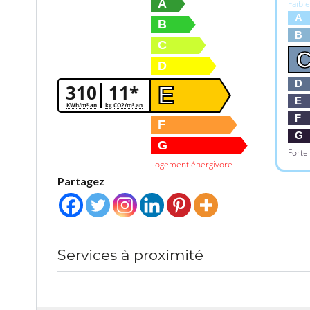
A
Faibl
A
B
B
C
D
D
310
11*
E
E
KWh/m².an
kg CO2/m².an
F
F
G
G
Forte
Logement énergivore
Partagez
Services à proximité