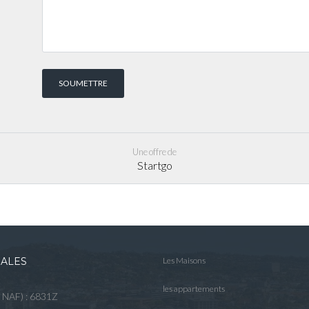
Une offre de
Startgo
GALES
Les Maisons
les appartements
e NAF) : 6831Z