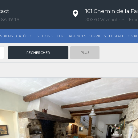
tact
161 Chemin de la Fa
 86 49 19
30360 Vézénobres - Fra
S BIENS
CATÉGORIES
CONSEILLERS
AGENCES
SERVICES
LE STAFF
ON R
PLUS