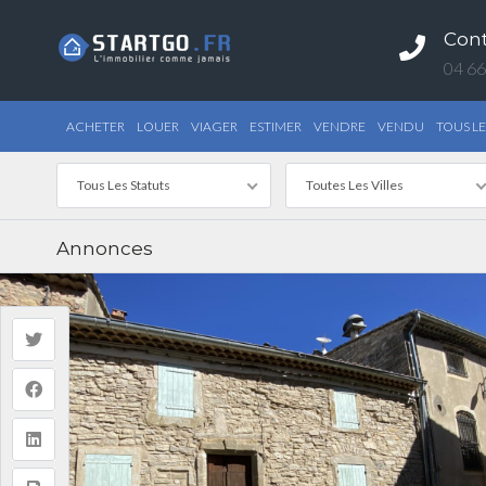
Con
04 66
ACHETER
LOUER
VIAGER
ESTIMER
VENDRE
VENDU
TOUS LE
Tous Les Statuts
Toutes Les Villes
Annonces