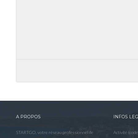
A PROPOS
INFOS LE
STARTGO, votre réseau professionnel de
Activité (cod