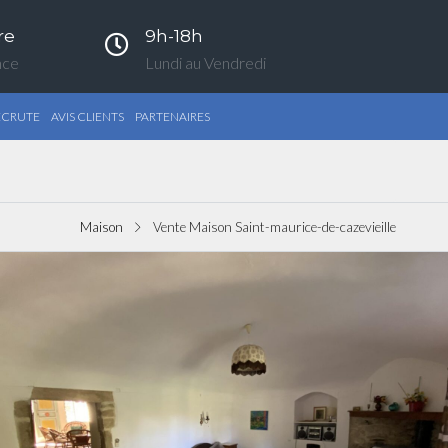
re
9h-18h
nce
Lundi au Vendredi
ECRUTE
AVIS CLIENTS
PARTENAIRES
Maison
Vente Maison Saint-maurice-de-cazevieille