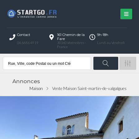
Contact
161 Chemin de la
9h-18h
Fare
04 66 86 49 19
30360 Vézénobres -
Lundi au Vendredi
France
Annonces
Maison
Vente Maison Saint-martin-de-valgalgues