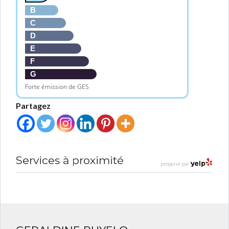
B
C
D
E
F
G
Forte émission de GES
Partagez
Services à proximité
propulsé par