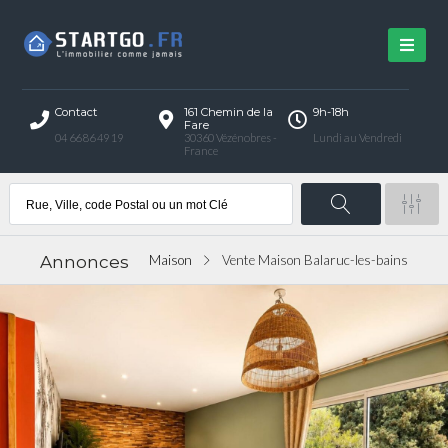
Contact
161 Chemin de la
9h-18h
Fare
04 66 86 49 19
30360 Vézénobres -
Lundi au Vendredi
France
Annonces
Maison
Vente Maison Balaruc-les-bains