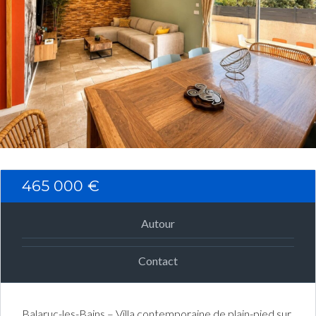
Connexion
Identifiant
Mot de passe
CONNEXION
465 000 €
Mot de passe perdu ?
Autour
Contact
Balaruc-les-Bains – Villa contemporaine de plain-pied sur