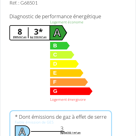
Réf. : G68501
Diagnostic de performance énergétique
Logement économe
8
3*
A
KWh/m².an
kg CO2/m².an
B
C
D
E
F
G
Logement énergivore
* Dont émissions de gaz à effet de serre
Faible émission de GES
3
A
KgéqCO2 / m².an