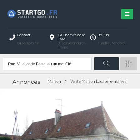
Contact
161 Chemin de la
9h-18h
Fare
04 66 86 49 19
30360 Vézénobres -
Lundi au Vendredi
France
Annonces
Maison
Vente Maison Lacapelle-marival