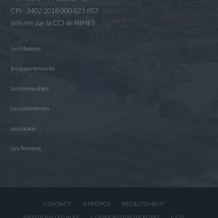
CPI : 3402 2018 000 023 857
délivrée par la CCI de NIMES
Les Maisons
les appartements
Les immeubles
Les commerces
Les locaux
Les Terrains
CONTACT
A PROPOS
RECRUTEMENT
MENTIONS LEGALES
CONFIDENTIALITE RGPD
CGV