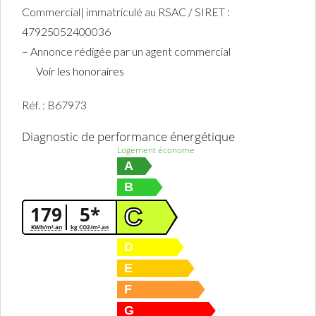
Commercial| immatriculé au RSAC / SIRET :
47925052400036
– Annonce rédigée par un agent commercial
Voir les honoraires
Réf. : B67973
Diagnostic de performance énergétique
Logement économe
A
B
179
5*
C
KWh/m².an
kg CO2/m².an
D
E
F
G