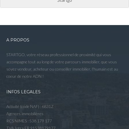
A PROPOS
STARTGO, votre réseau professionnel de proximité qui vous
accompagne tout au long de votre parcours immobilier, que vous
soyez vendeur, acheteur ou conseiller immobilier, l'humain est au
coeur de notre ADN !
INFOS LEGALES
Activité (code NAF) : 6831Z
Agences immobilières
RCS NIMES : 538 179 177
TVA Intra FR 91538179177