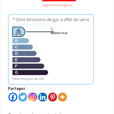
Logement énergivore
* Dont émissions de gaz à effet de serre
Faible émission de GES
5
A
KgéqCO2 / m².an
B
C
D
E
F
G
Forte émission de GES
Partagez