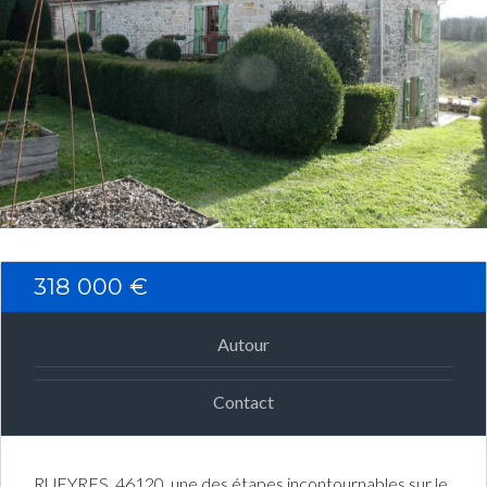
Connexion
Identifiant
Mot de passe
CONNEXION
318 000 €
Mot de passe perdu ?
Autour
Contact
RUEYRES, 46120, une des étapes incontournables sur le