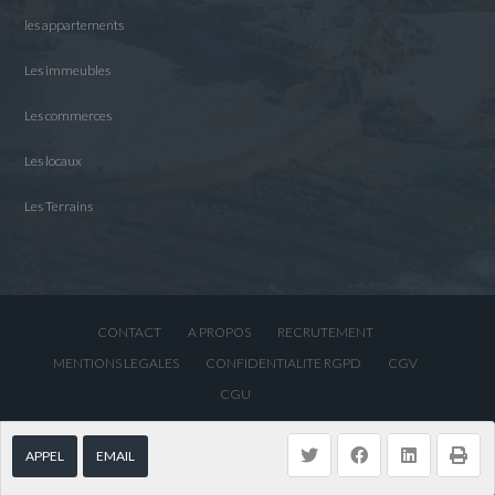
les appartements
Les immeubles
Les commerces
Les locaux
Les Terrains
CONTACT
A PROPOS
RECRUTEMENT
MENTIONS LEGALES
CONFIDENTIALITE RGPD
CGV
CGU
STARTGO GROUP.
Retour haut de page
APPEL
EMAIL