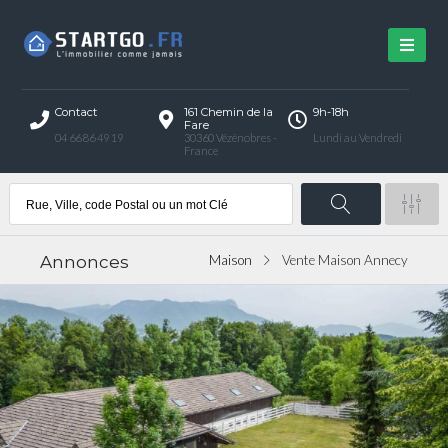
Contact
161 Chemin de la
9h-18h
Fare
04 66 86 49 19
30360 Vézénobres -
Lundi au Vendredi
France
Annonces
Maison
Vente Maison Annecy