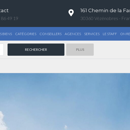
tact
161 Chemin de la Fa
 86 49 19
30360 Vézénobres - Fra
S BIENS
CATÉGORIES
CONSEILLERS
AGENCES
SERVICES
LE STAFF
ON R
PLUS