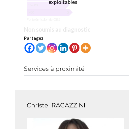
exploitables
56 à 80
F
> 80
G
Forte émission de GES
Non soumis au diagnostic
Partagez
Services à proximité
Christel RAGAZZINI