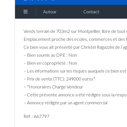
Autour
Contact
Vends terrain de 703m2 sur Montpellier, libre de tout c
Emplacement proche des ecoles, commerces et des t
Ce bien vous ait présenté par Christel Ragazzini de l’a
– Bien soumis au DPE : Non
– Bien en coproprieté : Non
– Les informations sur les risques auxquels ce bien e
– Prix de vente (TTC): 249000 euros*
– *Honoraires Charge Vendeur
– Cette présente annonce a été rédigée sous la resp
– Annonce rédigée par un agent commercial
Réf. : A67797