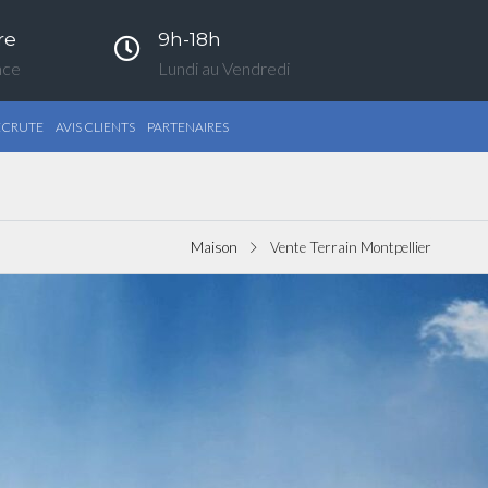
re
9h-18h
nce
Lundi au Vendredi
ECRUTE
AVIS CLIENTS
PARTENAIRES
Maison
Vente Terrain Montpellier