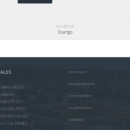
Une offre de
Startgo
GALES
Les Maisons
les appartements
e NAF) : 6831Z
bilières
Les immeubles
 538 179 177
Les commerces
R 91538179177
2018 000 023 857
Les locaux
 la CCI de NIMES