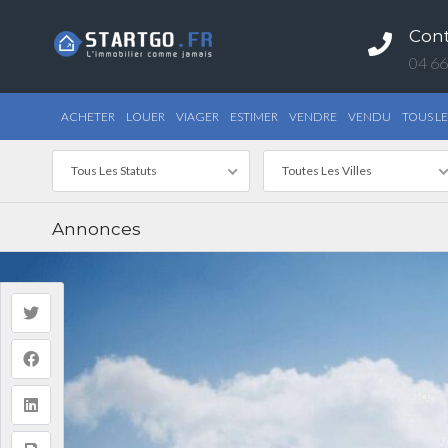
Con
04 66
ACHETER
LOUER
VIAGER
ESTIMER
VENDRE
VENDU
TOUS LE
Tous Les Statuts
Toutes Les Villes
Annonces