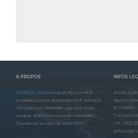
A PROPOS
INFOS LE
STARTGO, votre réseau professionnel de
Activité (cod
proximité qui vous accompagne tout au long de
Agences immo
votre parcours immobilier, que vous soyez
RCS NIMES :
vendeur, acheteur ou conseiller immobilier,
TVA Intra F
l'humain est au coeur de notre ADN !
CPI : 3402 
délivrée par