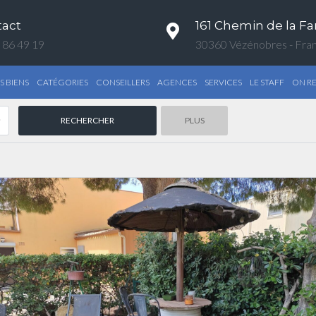
tact
161 Chemin de la Fa
 86 49 19
30360 Vézénobres - Fra
S BIENS
CATÉGORIES
CONSEILLERS
AGENCES
SERVICES
LE STAFF
ON R
PLUS