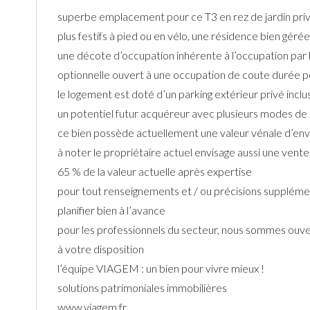
superbe emplacement pour ce T3 en rez de jardin privati
plus festifs à pied ou en vélo, une résidence bien géré
une décote d’occupation inhérente à l’occupation par le
optionnelle ouvert à une occupation de coute durée po
le logement est doté d’un parking extérieur privé inclu
un potentiel futur acquéreur avec plusieurs modes de d
ce bien possède actuellement une valeur vénale d’envi
à noter le propriétaire actuel envisage aussi une vent
65 % de la valeur actuelle après expertise
pour tout renseignements et / ou précisions supplément
planifier bien à l’avance
pour les professionnels du secteur, nous sommes ouve
à votre disposition
l’équipe VIAGEM : un bien pour vivre mieux !
solutions patrimoniales immobilières
www.viagem.fr