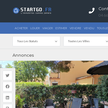
Con
04 66
ACHETER
LOUER
VIAGER
ESTIMER
VENDRE
VENDU
TOUS LE
Tous Les Statuts
Toutes Les Villes
Annonces