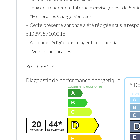
– Taux de Rendement Interne à envisager est de 5.5 
– *Honoraires Charge Vendeur
– Cette présente annonce a été rédigée sous la respo
51089357100016
– Annonce rédigée par un agent commercial
Voir les honoraires
Réf. : C68414
Diagnostic de performance énergétique
* Do
Logement économe
A
Faibl
A
B
B
C
C
20
44*
D
KWh/m².an
kg CO2/m².an
E
E