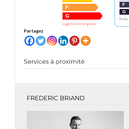
F
F
G
G
Forte
Logement énergivore
Partagez
Services à proximité
FREDERIC BRIAND