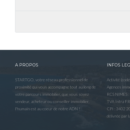
A PROPOS
INFOS LE
STARTGO, votre réseau professionnel de
Activité (cod
proximité qui vous accompagne tout au long de
Agences immo
votre parcours immobilier, que vous soyez
RCS NIMES :
vendeur, acheteur ou conseiller immobilier,
TVA Intra F
l'humain est au coeur de notre ADN !
CPI : 3402 
délivrée par