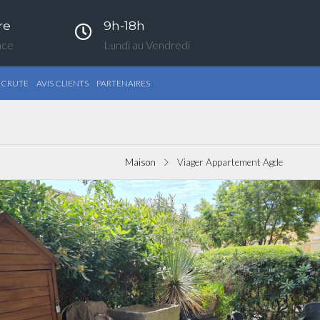
re
9h-18h
nce
Lundi au Vendredi
ECRUTE
AVIS CLIENTS
PARTENAIRES
Maison
Viager Appartement Agde