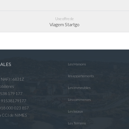
Une offre de
Viagem Startgo
GALES
Les Maisons
les appartements
e NAF) : 6831Z
bilières
Les immeubles
 538 179 177
Les commerces
R 91538179177
2018 000 023 857
Les locaux
 la CCI de NIMES
Les Terrains