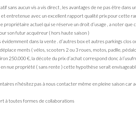
f sans aucun vis a vis direct , les avantages de ne pas être dans un
e et entretenue avec un excellent rapport qualité prix pour cette rar
 propriétaire actuel qui se réserve un droit d’usage , a noter que c
ur son futur acquéreur ( hors haute saison )
s évidemment dans la vente . d’autres box et autres parkings clos o
éplace ments ( vélos, scooters 2 ou 3 roues, motos, padlle, pédalo
ron 250.000 €, la décote du prix d’achat correspond donc à l’usufr
e en nue propriété ( sans rente ) cette hypothèse serait envisageab
aires n’hésitez pas à nous contacter même en pleine saison car act
rt à toutes formes de collaborations