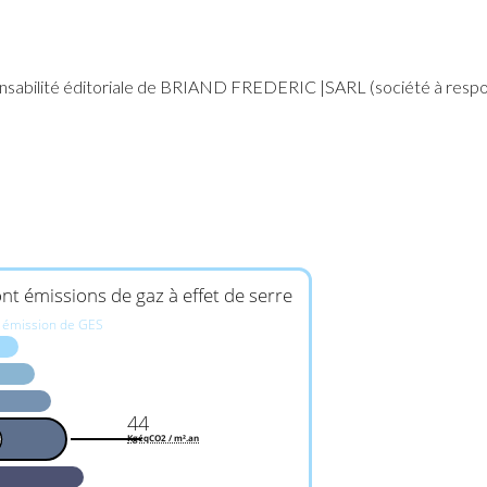
%
nsabilité éditoriale de BRIAND FREDERIC |SARL (société à respons
nt émissions de gaz à effet de serre
e émission de GES
44
D
KgéqCO2 / m².an