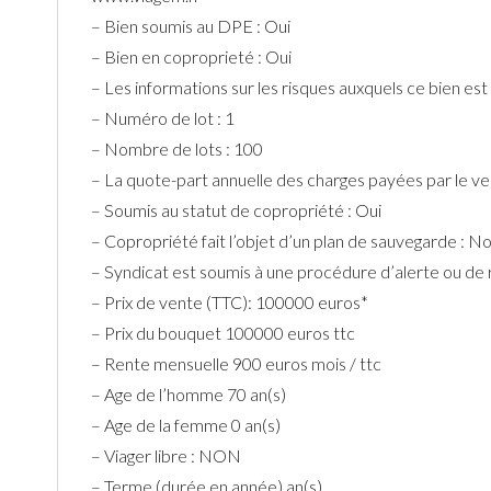
– Bien soumis au DPE : Oui
– Bien en coproprieté : Oui
– Les informations sur les risques auxquels ce bien e
– Numéro de lot : 1
– Nombre de lots : 100
– La quote-part annuelle des charges payées par le ve
– Soumis au statut de copropriété : Oui
– Copropriété fait l’objet d’un plan de sauvegarde : N
– Syndicat est soumis à une procédure d’alerte ou d
– Prix de vente (TTC): 100000 euros*
– Prix du bouquet 100000 euros ttc
– Rente mensuelle 900 euros mois / ttc
– Age de l’homme 70 an(s)
– Age de la femme 0 an(s)
– Viager libre : NON
– Terme (durée en année) an(s)