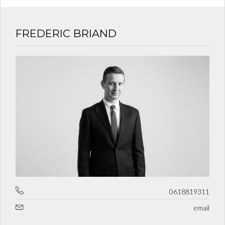
R
R
E
FREDERIC BRIAND
0618819311
email