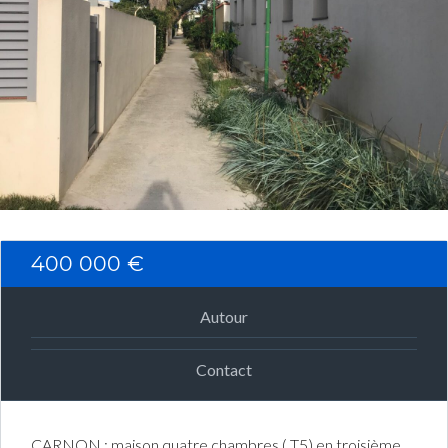
Connexion
Identifiant
Mot de passe
CONNEXION
400 000 €
Mot de passe perdu ?
Autour
Contact
CARNON : maison quatre chambres ( T5) en troisième