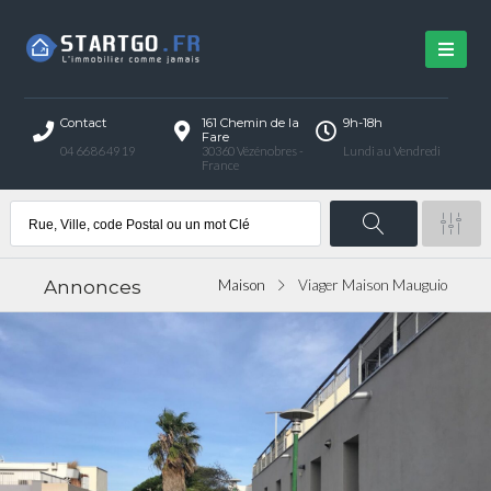
Contact
161 Chemin de la
9h-18h
Fare
04 66 86 49 19
30360 Vézénobres -
Lundi au Vendredi
France
Annonces
Maison
Viager Maison Mauguio