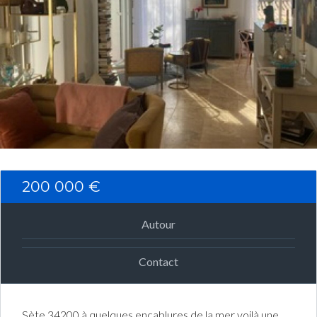
Connexion
Identifiant
Mot de passe
CONNEXION
200 000 €
Mot de passe perdu ?
Autour
Contact
Sète 34200 à quelques encablures de la mer voilà une