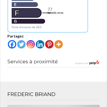
E
77
F
KgéqCO2 / m².an
G
Forte émission de GES
Partagez
Services à proximité
propulsé par
FREDERIC BRIAND