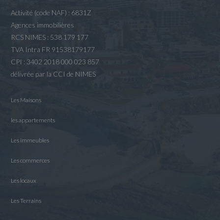
Activité (code NAF) : 6831Z
Agences immobilières
RCS NIMES : 538 179 177
TVA Intra FR 91538179177
CPI : 3402 2018 000 023 857
délivrée par la CCI de NIMES
Les Maisons
les appartements
Les immeubles
Les commerces
Les locaux
Les Terrains