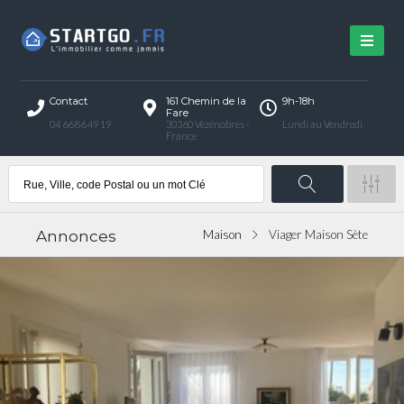
Contact
161 Chemin de la
9h-18h
Fare
04 66 86 49 19
30360 Vézénobres -
Lundi au Vendredi
France
Annonces
Maison
Viager Maison Sète