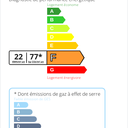
Logement économe
A
B
C
D
E
22
77*
F
KWh/m².an
kg CO2/m².an
G
Logement énergivore
* Dont émissions de gaz à effet de serre
Faible émission de GES
A
B
C
D