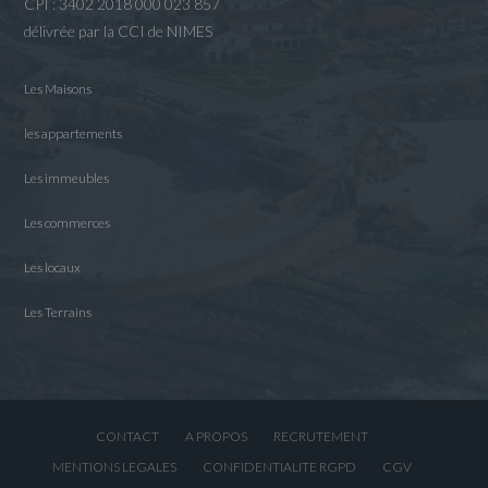
CPI : 3402 2018 000 023 857
délivrée par la CCI de NIMES
Les Maisons
les appartements
Les immeubles
Les commerces
Les locaux
Les Terrains
CONTACT
A PROPOS
RECRUTEMENT
MENTIONS LEGALES
CONFIDENTIALITE RGPD
CGV