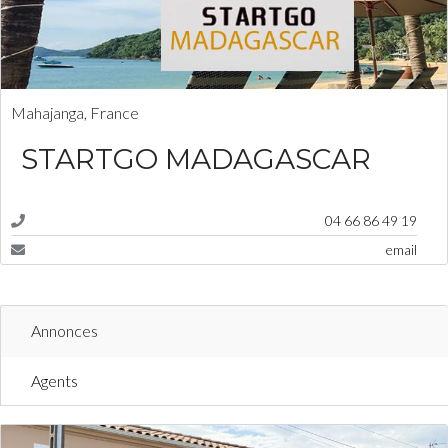
Connexion
Identifiant
Mahajanga, France
STARTGO MADAGASCAR
Mot de passe
04 66 86 49 19
Dites m'en plus concernant un bien
email
CONNEXION
Mot de passe perdu ?
Annonces
Agents