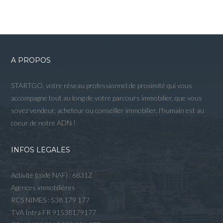
A PROPOS
STARTGO, votre réseau professionnel de proximité qui vous
accompagne tout au long de votre parcours immobilier, que vous
soyez vendeur, acheteur ou conseiller immobilier, l'humain est au
coeur de notre ADN !
INFOS LEGALES
Activité (code NAF) : 6831Z
Agences immobilières
RCS NIMES : 538 179 177
TVA Intra FR 91538179177