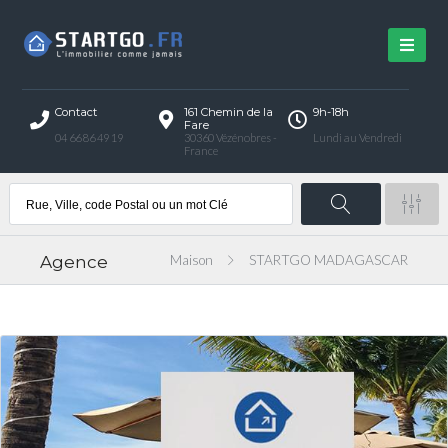
Contact
161 Chemin de la
9h-18h
Fare
04 66 86 49 19
30360 Vézénobres -
Lundi au Vendredi
France
Agence
Maison
STARTGO MADAGASCAR