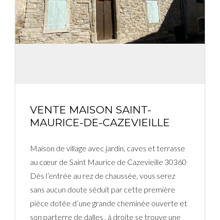
Connexion
Identifiant
Mot de passe
VENTE MAISON SAINT-
MAURICE-DE-CAZEVIEILLE
CONNEXION
Maison de village avec jardin, caves et terrasse
Mot de passe perdu ?
au cœur de Saint Maurice de Cazevieille 30360
Dès l’entrée au rez de chaussée, vous serez
sans aucun doute séduit par cette première
pièce dotée d’une grande cheminée ouverte et
son parterre de dalles , à droite se trouve une