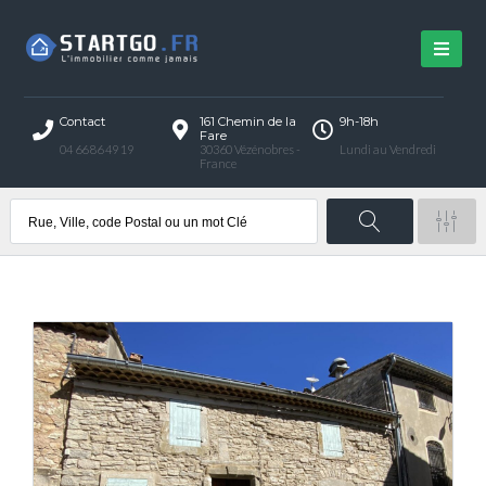
Contact
161 Chemin de la
9h-18h
Fare
04 66 86 49 19
30360 Vézénobres -
Lundi au Vendredi
France