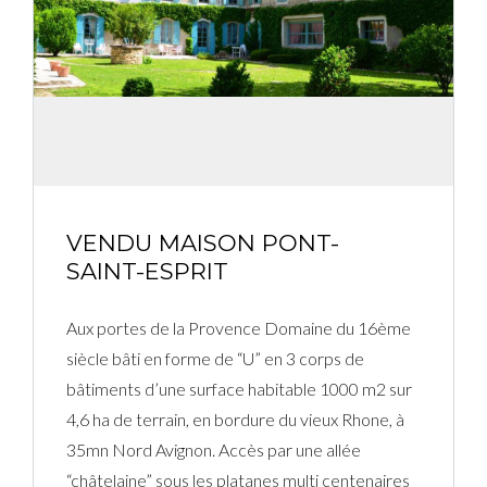
Connexion
Identifiant
Mot de passe
VENDU MAISON PONT-
SAINT-ESPRIT
CONNEXION
Aux portes de la Provence Domaine du 16ème
Mot de passe perdu ?
siècle bâti en forme de “U” en 3 corps de
bâtiments d’une surface habitable 1000 m2 sur
4,6 ha de terrain, en bordure du vieux Rhone, à
35mn Nord Avignon. Accès par une allée
“châtelaine” sous les platanes multi centenaires