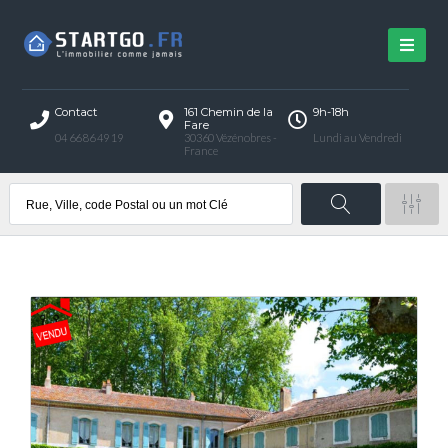
Contact
161 Chemin de la
9h-18h
Fare
04 66 86 49 19
30360 Vézénobres -
Lundi au Vendredi
France